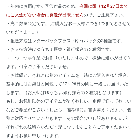
・年内にお届けする季節作品のため、
今回に限り12月27日まで
にご入金がない場合は発送が出来ません
ので、ご注意下さい。
・完全数量限定です。(ご購入はお一人様につき4つまでとさせて
いただきます。)
・配送方法はレターパックプラス・ゆうパックの2種類です。
・お支払方法はゆうちょ振替・銀行振込の２種類です。
・一つ一つ手作業でお作りいたしますので、微妙に違いが出てき
ます。何卒ご了承くださいませ。
・お鏡餅と、それとは別のアイテムを一緒にご購入された場合、
基本的にはお鏡餅と同包して27～29日の間に一緒にお届けいた
します。（お支払はゆうちょ/銀行振込の２種類となります）
もし、お鏡餅以外のアイテムが早く欲しい、別便で送って欲しい
などご希望がございましたら、備考欄にお書き添えください。個
別に対応させていただきます。その場合は申し訳ありませんが、
それぞれの送料をいただく形になりますことをご了承くださいま
すようお願い申し上げます。