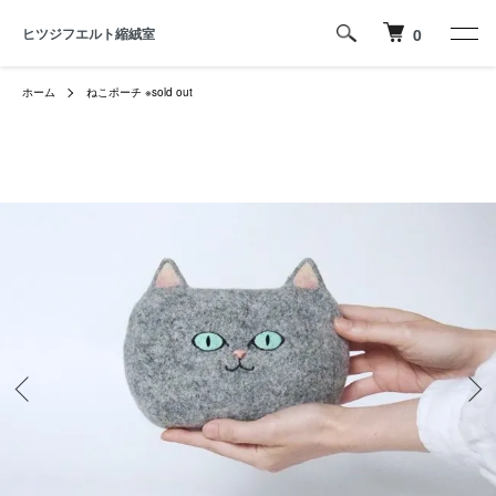
ヒツジフエルト縮絨室
0
ホーム
ねこポーチ ※sold out