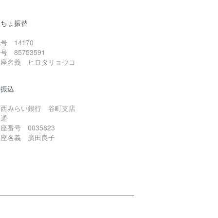
うちょ振替
号 14170
号 85753591
口座名義 ヒロタリョウコ
行振込
関西みらい銀行 谷町支店
普通
座番号 0035823
口座名義 廣田良子