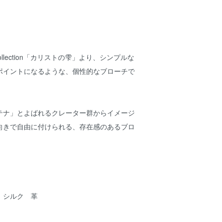
nter collection「カリストの雫」より、シンプルな
ポイントになるような、個性的なブローチで
テナ」とよばれるクレーター群からイメージ
向きで自由に付けられる、存在感のあるブロ
 シルク 革