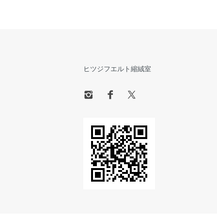
ヒツジフエルト縮絨室