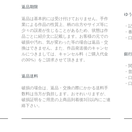
返品期限
ゆ
返品は基本的には受け付けておりません。手作
業による作品の性質上、柄の出方やサイズ等に
・記
少々の誤差が生じることがあるため、状態は作
・番
品ごとに紹介文に記載します。お客様の元での
・
破損や汚れ、気が変わった等の場合は返品・交
換はできません。また、作品発送後のキャンセ
ルにつきましては、キャンセル料（ご購入代金
銀
の30%）をご請求させて頂きます。
・
・
返品送料
・口
・
破損の場合は、返品・交換の際にかかる送料手
数料は当方が負担します。おそれいりますが、
破損証明をご用意の上商品到着後3日以内にご連
絡下さい。